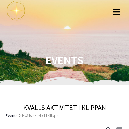
Hoppa
till
innehåll
EVENTS
KVÄLLS AKTIVITET I KLIPPAN
Events
Kvälls aktivitet i Klippan