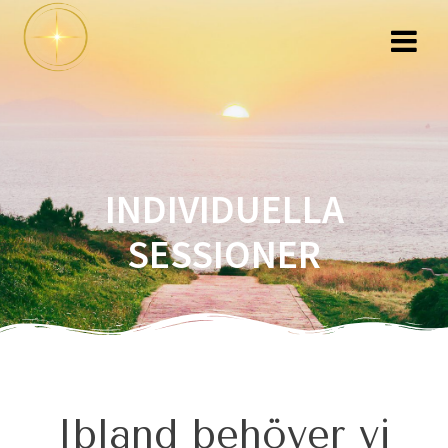
Hoppa
till
innehåll
INDIVIDUELLA
SESSIONER
Ibland behöver vi