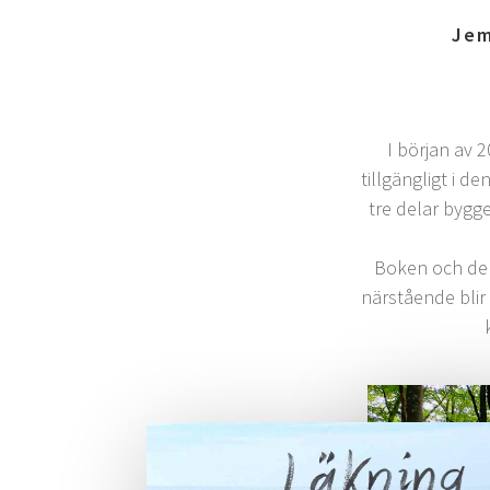
Jem
I början av 
tillgängligt i d
tre delar bygg
Boken och denna
närstående blir