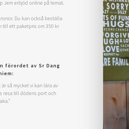
op Jem erbjöd online på temat.
kronor. Du kan också beställa
ill ett paketpris om 350 kr
n förordet av Sr Dang
hiem:
 är så mycket vi kan lära av
 resa till dödens port och
baka.”