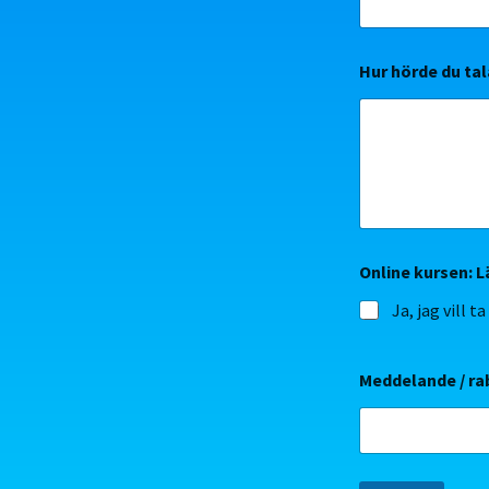
Hur hörde du ta
Online kursen: L
Ja, jag vill t
Meddelande / rab