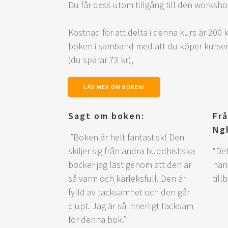
Du får dess utom tillgång till den worksh
Kostnad för att delta i denna kurs är 200 
boken i samband med att du köper kursen t
(du sparar 73 kr),
LÄS MER OM BOKEN!
Sagt om boken:
Frå
Ng
”Boken är helt fantastisk! Den
skiljer sig från andra buddhistiska
“Det
böcker jag läst genom att den är
hans
så varm och kärleksfull. Den är
till
fylld av tacksamhet och den går
djupt. Jag är så innerligt tacksam
för denna bok.”