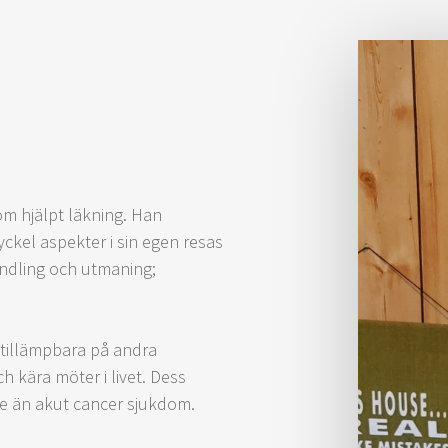
om hjälpt läkning. Han
yckel aspekter i sin egen resas
ndling och utmaning;
 tillämpbara på andra
h kära möter i livet. Dess
re än akut cancer sjukdom.