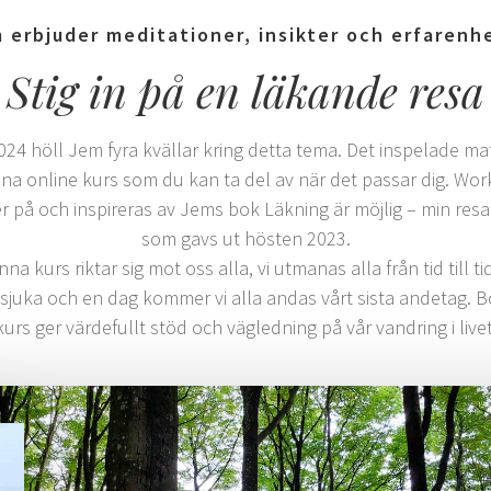
 erbjuder meditationer, insikter och erfarenh
Stig in på en läkande resa
2024 höll Jem fyra kvällar kring detta tema. Det inspelade mat
enna online kurs som du kan ta del av när det passar dig. Wo
er på och inspireras av Jems bok Läkning är möjlig – min res
som gavs ut hösten 2023.
 kurs riktar sig mot oss alla, vi utmanas alla från tid till tid,
 sjuka och en dag kommer vi alla andas vårt sista andetag.
kurs ger värdefullt stöd och vägledning på vår vandring i livet