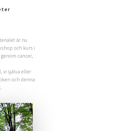
eter
erialet är nu
rkshop och kurs i
a genom cancer,
 vi själva eller
 Boken och denna
.