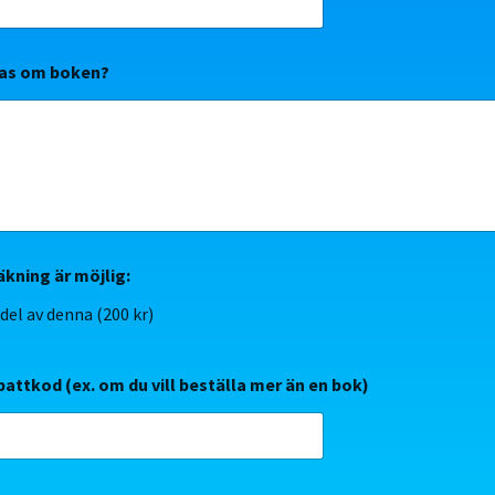
las om boken?
äkning är möjlig:
a del av denna (200 kr)
attkod (ex. om du vill beställa mer än en bok)