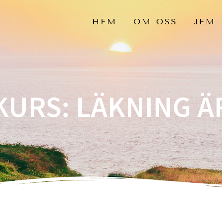
HEM
OM OSS
JEM
KURS: LÄKNING Ä