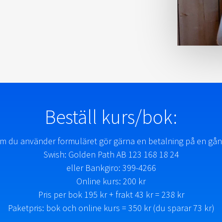
Beställ kurs/bok:
m du använder formuläret gör gärna en betalning på en gån
Swish: Golden Path AB 123 168 18 24
eller Bankgiro: 399-4266
Online kurs: 200 kr
Pris per bok 195 kr + frakt 43 kr = 238 kr
Paketpris: bok och online kurs = 350 kr (du sparar 73 kr)