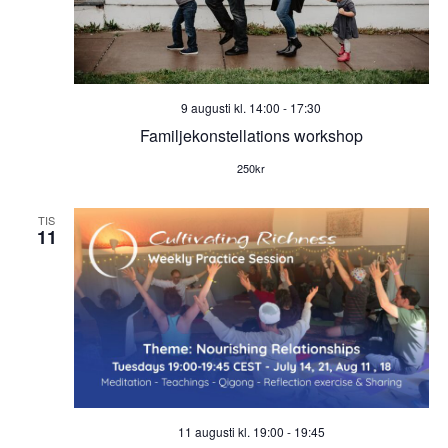
n
n
d
9 augusti kl. 14:00
-
17:30
V
Familjekonstellations workshop
i
250kr
e
TIS
11
w
s
N
a
v
11 augusti kl. 19:00
-
19:45