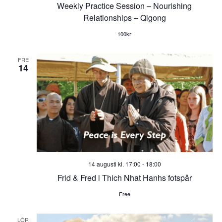
i
Weekly Practice Session – Nourishing
Relationships – Qigong
g
100kr
a
FRE
14
t
i
o
n
14 augusti kl. 17:00
-
18:00
Frid & Fred i Thich Nhat Hanhs fotspår
Free
LÖR