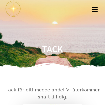
Hoppa
till
innehåll
TACK
Tack för ditt meddelande! Vi återkommer
snart till dig.