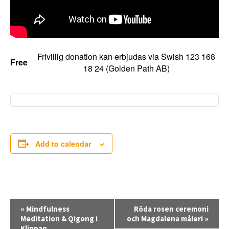
Frivillig donation kan erbjudas via Swish 123 168
Free
18 24 (Golden Path AB)
Add to calendar
E
«
Mindfulness
Röda rosen ceremoni
v
Meditation & Qigong i
och Magdalena måleri
»
Klippan