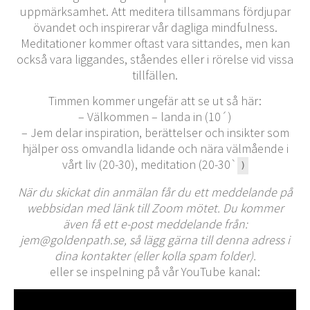
uppmärksamhet. Att meditera tillsammans fördjupar
övandet och inspirerar vår dagliga mindfulness.
Meditationer kommer oftast vara sittandes, men kan
också vara liggandes, ståendes eller i rörelse vid vissa
tillfällen.
Timmen kommer ungefär att se ut så här:
– Välkommen – landa in (10´)
– Jem delar inspiration, berättelser och insikter som
hjälper oss omvandla lidande och nära välmående i
vårt liv (20-30), meditation (20-30`
)
När du skickat din anmälan får du ett meddelande på
webbsidan med länk till Zoom mötet. Du kommer
även få ett e-post meddelande från:
jem@goldenpath.se, så lägg gärna till denna adress i
dina kontakter (eller kolla spam folder).
eller se inspelning på vår YouTube kanal: