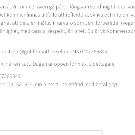
i dans). Vi kommer även gå på en långsam vandring till den vac
t kommer finnas tillfälle att reflektera, skriva och rita om 
lighet att dela en måltid i närvaro som Jem förbereder (vegan
, vänlighet, medkänsla, respekt, ärlighet. Du är välkommen som
e-post:jem@goldenpath.se,eller SMS:0707389849.
 Vi har en katt. Dagen är öppen för max. 8 deltagare.
707389849.
sh:1231681824, din plats är bekräftad med betalning.