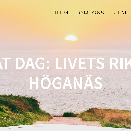
HEM
OM OSS
JEM
T DAG: LIVETS RI
HÖGANÄS