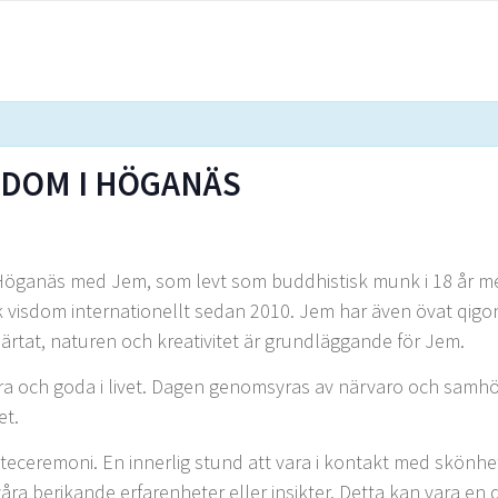
KEDOM I HÖGANÄS
a Höganäs med Jem, som levt som buddhistisk munk i 18 år 
 visdom internationellt sedan 2010. Jem har även övat qigong 
ärtat, naturen och kreativitet är grundläggande för Jem.
ckra och goda i livet. Dagen genomsyras av närvaro och samhöri
et.
teceremoni. En innerlig stund att vara i kontakt med skönh
ra berikande erfarenheter eller insikter. Detta kan vara en d