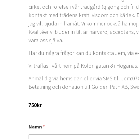
cirkel och rörelse i vår trädgård (qigong och fr
kontakt med trädens kraft, visdom och kärlek. De
jag vill bjuda in framåt. Vi kommer också ha möj
Kvalitéer vi bjuder in till är närvaro, acceptans
vara oss själva.
Har du några frågor kan du kontakta Jem, via 
Vi träffas i vårt hem på Kolonigatan 8 i Höganäs.
Anmäl dig via hemsidan eller via SMS till Jem:0
Betalning och donation till Golden Path AB, Swi
750kr
Namn
*