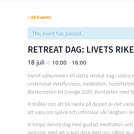
« All Events
This event has passed.
RETREAT DAG: LIVETS RI
18 juli
10:00
16:00
kl.
–
Varmt välkommen till detta retreat dag i södr
undervisat mindfulness, meditation, buddhistisk
återkomsten till Sverige 2020. Kontakten med hj
Vi tillåter oss att bli närda på djupet av det va
att vara oss själva och utforskar vår längtan i liv
Vi börjar denna dag med guidad meditation och 
avslutas med att vi kan dela med oss något av vå