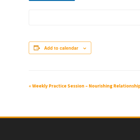
Add to calendar
E
«
Weekly Practice Session – Nourishing Relationshi
v
e
n