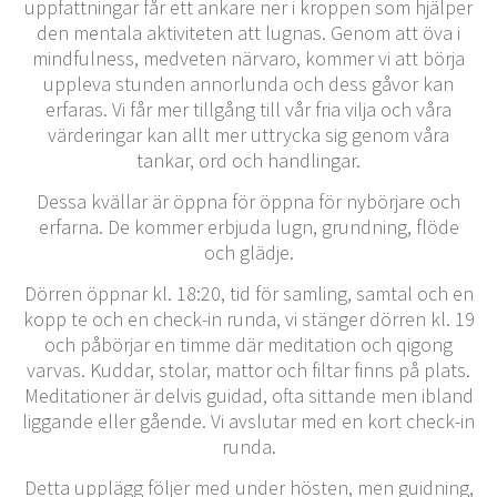
uppfattningar får ett ankare ner i kroppen som hjälper
den mentala aktiviteten att lugnas. Genom att öva i
mindfulness, medveten närvaro, kommer vi att börja
uppleva stunden annorlunda och dess gåvor kan
erfaras. Vi får mer tillgång till vår fria vilja och våra
värderingar kan allt mer uttrycka sig genom våra
tankar, ord och handlingar.
Dessa kvällar är öppna för öppna för nybörjare och
erfarna. De kommer erbjuda lugn, grundning, flöde
och glädje.
Dörren öppnar kl. 18:20, tid för samling, samtal och en
kopp te och en check-in runda, vi stänger dörren kl. 19
och påbörjar en timme där meditation och qigong
varvas. Kuddar, stolar, mattor och filtar finns på plats.
Meditationer är delvis guidad, ofta sittande men ibland
liggande eller gående. Vi avslutar med en kort check-in
runda.
Detta upplägg följer med under hösten, men guidning,