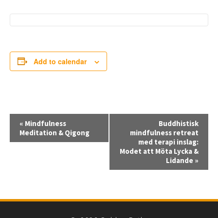
Add to calendar
E
«
Mindfulness
Buddhistisk
v
Meditation & Qigong
mindfulness retreat
med terapi inslag:
e
Modet att Möta Lycka &
n
Lidande
»
t
N
a