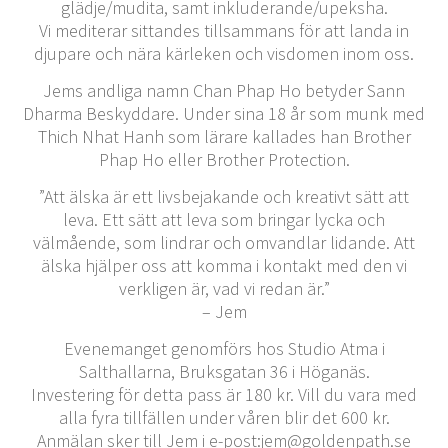
glädje/mudita, samt inkluderande/upeksha.
Vi mediterar sittandes tillsammans för att landa in
djupare och nära kärleken och visdomen inom oss.
Jems andliga namn Chan Phap Ho betyder Sann
Dharma Beskyddare. Under sina 18 år som munk med
Thich Nhat Hanh som lärare kallades han Brother
Phap Ho eller Brother Protection.
”Att älska är ett livsbejakande och kreativt sätt att
leva. Ett sätt att leva som bringar lycka och
välmående, som lindrar och omvandlar lidande. Att
älska hjälper oss att komma i kontakt med den vi
verkligen är, vad vi redan är.”
– Jem
Evenemanget genomförs hos Studio Atma i
Salthallarna, Bruksgatan 36 i Höganäs.
Investering för detta pass är 180 kr. Vill du vara med
alla fyra tillfällen under våren blir det 600 kr.
Anmälan sker till Jem i e-post:jem@goldenpath.se