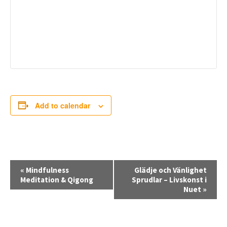
Add to calendar
E
«
Mindfulness
Glädje och Vänlighet
v
Meditation & Qigong
Sprudlar – Livskonst i
Nuet
»
e
n
t