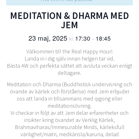
MEDITATION & DHARMA MED
JEM
23 maj, 2025
17:30
18:45
kl.
–
Välkommen till the Real Happy Hour!
Landa in i dig själv innan helgen tar vid.
Bästa AW och perfekta sättet att avsluta veckan enligt
deltagare.
Meditation och Dharma (Buddhistisk undervisning och
övande av kärlek och förståelse) med Jem erbjuder
oss att landa in tillsammans med qigong eller
meditationsövning.
Vi checkar in följt av att Jem delar erfarenheter och
insikter kring övandet av Verklig Kärlek,
Brahmaviharas/Immesurable Minds, kärleksfull
vänlighet/maitri, medkänsla/karuna, delad