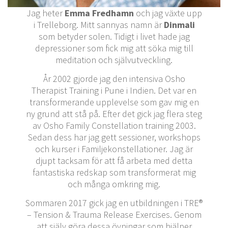
Jag heter
Emma Fredhamn
och jag växte upp
i Trelleborg. Mitt sannyas namn är
Dinmali
som betyder solen. Tidigt i livet hade jag
depressioner som fick mig att söka mig till
meditation och självutveckling.
År 2002 gjorde jag den intensiva Osho
Therapist Training i Pune i Indien. Det var en
transformerande upplevelse som gav mig en
ny grund att stå på. Efter det gick jag flera steg
av Osho Family Constellation training 2003.
Sedan dess har jag gett sessioner, workshops
och kurser i Familjekonstellationer. Jag är
djupt tacksam för att få arbeta med detta
fantastiska redskap som transformerat mig
och många omkring mig.
Sommaren 2017 gick jag en utbildningen i TRE®
– Tension & Trauma Release Exercises. Genom
att själv göra dessa övningar som hjälper