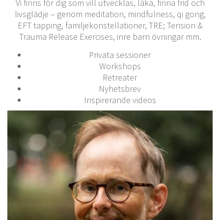
Vi finns för dig som vill utvecklas, läka, finna frid och
livsglädje – genom meditation, mindfulness, qi gong,
EFT tapping, familjekonstellationer, TRE; Tension &
Trauma Release Exercises, inre barn övningar mm.
Privata sessioner
Workshops
Retreater
Nyhetsbrev
Inspirerande videos