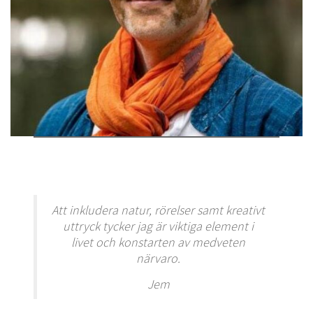
Att inkludera natur, rörelser samt kreativt
uttryck tycker jag är viktiga element i
livet och konstarten av medveten
närvaro.
Jem