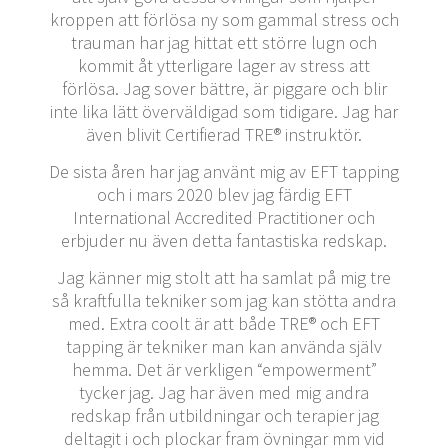
kroppen att förlösa ny som gammal stress och
trauman har jag hittat ett större lugn och
kommit åt ytterligare lager av stress att
förlösa. Jag sover bättre, är piggare och blir
inte lika lätt överväldigad som tidigare. Jag har
även blivit Certifierad TRE® instruktör.
De sista åren har jag använt mig av EFT tapping
och i mars 2020 blev jag färdig EFT
International Accredited Practitioner och
erbjuder nu även detta fantastiska redskap.
Jag känner mig stolt att ha samlat på mig tre
så kraftfulla tekniker som jag kan stötta andra
med. Extra coolt är att både TRE® och EFT
tapping är tekniker man kan använda själv
hemma. Det är verkligen “empowerment”
tycker jag. Jag har även med mig andra
redskap från utbildningar och terapier jag
deltagit i och plockar fram övningar mm vid